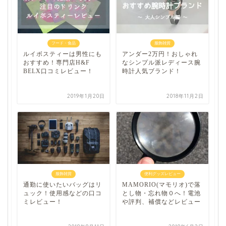
フード・食品
服飾雑貨
ルイボスティーは男性にも
アンダー2万円！おしゃれ
おすすめ！専門店H&F
なシンプル派レディース腕
BELX口コミレビュー！
時計人気ブランド！
2019年1月20日
2018年11月2日
服飾雑貨
便利グッズレビュー
通勤に使いたいバッグはリ
MAMORIO(マモリオ)で落
ュック！使用感などの口コ
とし物・忘れ物０へ！電池
ミレビュー！
や評判、補償などレビュー