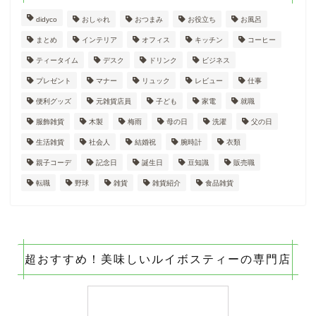
didyco
おしゃれ
おつまみ
お役立ち
お風呂
まとめ
インテリア
オフィス
キッチン
コーヒー
ティータイム
デスク
ドリンク
ビジネス
プレゼント
マナー
リュック
レビュー
仕事
便利グッズ
元雑貨店員
子ども
家電
就職
服飾雑貨
木製
梅雨
母の日
洗濯
父の日
生活雑貨
社会人
結婚祝
腕時計
衣類
親子コーデ
記念日
誕生日
豆知識
販売職
転職
野球
雑貨
雑貨紹介
食品雑貨
超おすすめ！美味しいルイボスティーの専門店