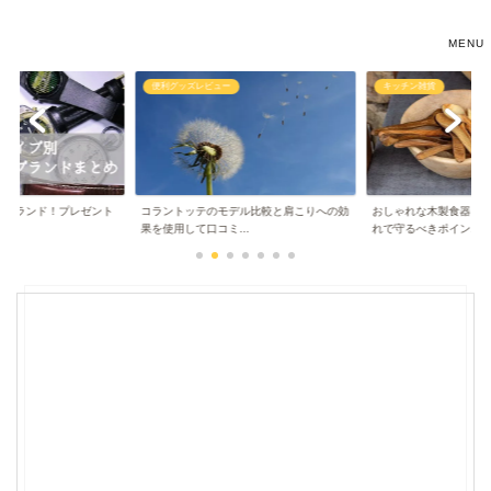
あなたのためのおしゃれな雑貨生活
便利グッズレビュー
キッチン雑貨
計ブランド！プレゼント
コラントッテのモデル比較と肩こりへの効
おしゃれな木製食器を
..
果を使用して口コミ...
れで守るべきポイン...