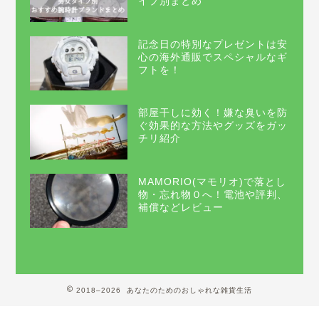
イプ別まとめ
記念日の特別なプレゼントは安
心の海外通販でスペシャルなギ
フトを！
部屋干しに効く！嫌な臭いを防
ぐ効果的な方法やグッズをガッ
チリ紹介
MAMORIO(マモリオ)で落とし
物・忘れ物０へ！電池や評判、
補償などレビュー
2018–2026 あなたのためのおしゃれな雑貨生活