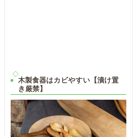
木製食器はカビやすい【漬け置
き厳禁】