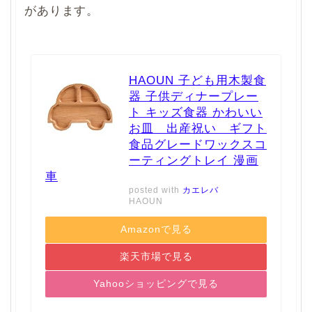
があります。
HAOUN 子ども用木製食
器 子供ディナープレー
ト キッズ食器 かわいい
お皿 出産祝い ギフト
食品グレードワックスコ
ーティングトレイ 漫画
車
posted with
カエレバ
HAOUN
Amazonで見る
楽天市場で見る
Yahooショッピングで見る