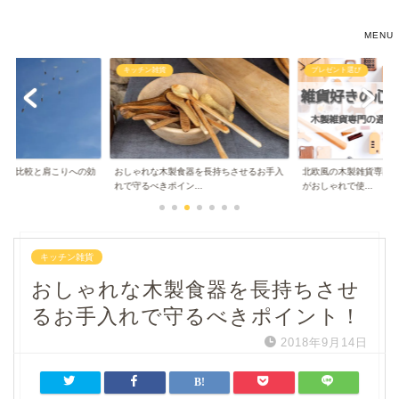
あなたのためのおしゃれな雑貨生活
キッチン雑貨
プレゼント選び
デル比較と肩こりへの効
おしゃれな木製食器を長持ちさせるお手入
北欧風の木製雑貨専門店【
..
れで守るべきポイン...
がおしゃれで使...
キッチン雑貨
おしゃれな木製食器を長持ちさせ
るお手入れで守るべきポイント！
2018年9月14日