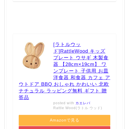
[ラトルウッ
ド]RattleWood キッズ
プレート ウサギ 木製食
器 【28cm×19cm】 ワ
ンプレート 子供用 お皿
洋食器 和食器 カフェ ア
ウトドア BBQ おしゃれ かわいい 北欧
ナチュラル ラッピング無料 ギフト 贈
答品
posted with
カエレバ
Rattle Wood(ラトル ウッド)
Amazonで見る