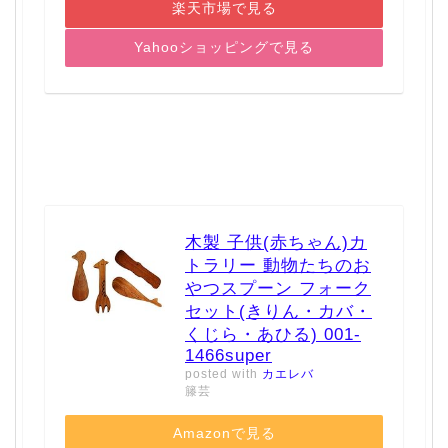
楽天市場で見る
Yahooショッピングで見る
木製 子供(赤ちゃん)カ
トラリー 動物たちのお
やつスプーン フォーク
セット(きりん・カバ・
くじら・あひる) 001-
1466super
posted with
カエレバ
籐芸
Amazonで見る