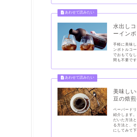
水出しコ
ーインボ
手軽に美味
ンボトルコ
でおもてな
間も不要です！
美味しい
豆の焙煎
ペーパード
紹介します
だいた方法
る方法と、
にしてみて下さ