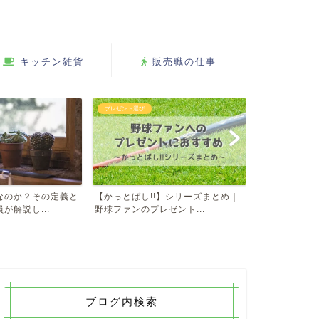
キッチン雑貨
販売職の仕事
服飾雑貨
便利グッズレビュ
】シリーズまとめ｜
2万円以下の腕時計ブランド！プレ
コラントッテ
ゼント...
ゼントにおすすめな男女タ...
への効果を使用
ブログ内検索