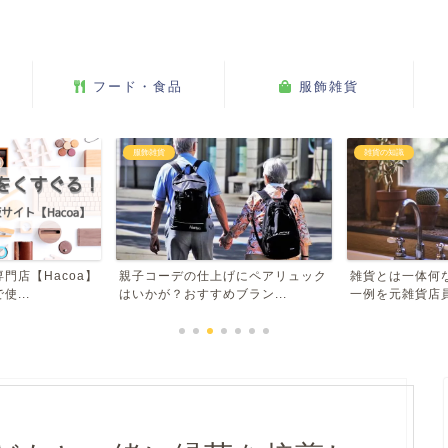
あなたのためのおしゃれな雑貨生活
び
フード・食品
服飾雑貨
雑貨の知識
プレゼント選び
げにペアリュック
雑貨とは一体何なのか？その定義と
【かっとばし!!
ラン...
一例を元雑貨店員が解説し...
野球ファンのプレ