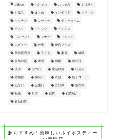
didyco
おしゃれ
おつまみ
お役立ち
お風呂
まとめ
インテリア
オフィス
キッチン
コーヒー
ティータイム
デスク
ドリンク
ビジネス
プレゼント
マナー
リュック
レビュー
仕事
便利グッズ
元雑貨店員
子ども
家電
就職
服飾雑貨
木製
梅雨
母の日
洗濯
父の日
生活雑貨
社会人
結婚祝
腕時計
衣類
親子コーデ
記念日
誕生日
豆知識
販売職
転職
野球
雑貨
雑貨紹介
食品雑貨
超おすすめ！美味しいルイボスティー