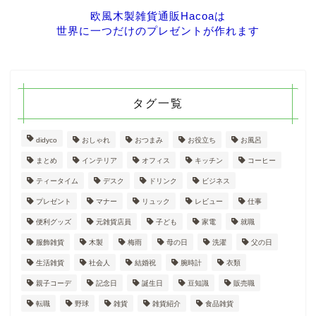
欧風木製雑貨通販Hacoaは
世界に一つだけのプレゼントが作れます
タグ一覧
didyco
おしゃれ
おつまみ
お役立ち
お風呂
まとめ
インテリア
オフィス
キッチン
コーヒー
ティータイム
デスク
ドリンク
ビジネス
プレゼント
マナー
リュック
レビュー
仕事
便利グッズ
元雑貨店員
子ども
家電
就職
服飾雑貨
木製
梅雨
母の日
洗濯
父の日
生活雑貨
社会人
結婚祝
腕時計
衣類
親子コーデ
記念日
誕生日
豆知識
販売職
転職
野球
雑貨
雑貨紹介
食品雑貨