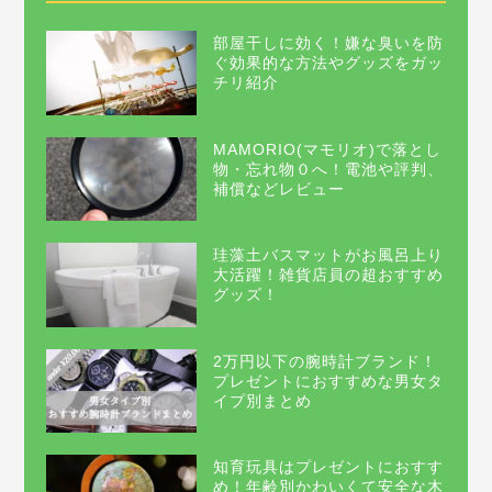
部屋干しに効く！嫌な臭いを防
ぐ効果的な方法やグッズをガッ
チリ紹介
MAMORIO(マモリオ)で落とし
物・忘れ物０へ！電池や評判、
補償などレビュー
珪藻土バスマットがお風呂上り
大活躍！雑貨店員の超おすすめ
グッズ！
2万円以下の腕時計ブランド！
プレゼントにおすすめな男女タ
イプ別まとめ
知育玩具はプレゼントにおすす
め！年齢別かわいくて安全な木