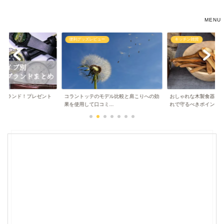
あなたのためのおしゃれな雑貨生活
ュー
キッチン雑貨
プレゼント選び
モデル比較と肩こりへの効
おしゃれな木製食器を長持ちさせるお手入
北欧風の木製雑貨専門
ミ...
れで守るべきポイン...
がおしゃれで使...